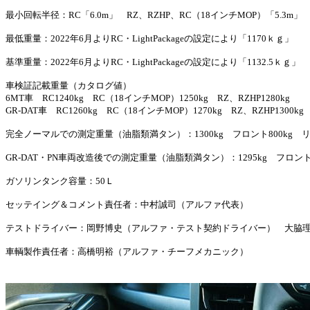
最小回転半径：RC「6.0m」 RZ、RZHP、RC（18インチMOP）「5.3m」
最低重量：2022年6月よりRC・LightPackageの設定により「1170ｋｇ」
基準重量：2022年6月よりRC・LightPackageの設定により「1132.5ｋｇ」
車検証記載重量（カタログ値）
6MT車 RC1240kg RC（18インチMOP）1250kg RZ、RZHP1280kg
GR-DAT車 RC1260kg RC（18インチMOP）1270kg RZ、RZHP1300kg
完全ノーマルでの測定重量（油脂類満タン）：1300kg フロント800kg リア
GR-DAT・PN車両改造後での測定重量（油脂類満タン）：1295kg フロント79
ガソリンタンク容量：50Ｌ
セッテイング＆コメント責任者：中村誠司（アルファ代表）
テストドライバー：岡野博史（アルファ・テスト契約ドライバー） 大脇理
車輌製作責任者：高橋明裕（アルファ・チーフメカニック）