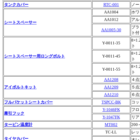
タンクカバー
RTC-001
ノー
AA1004
ホワ
AA1012
アル
シートスペーサー
ブラ
AA1005-30
ト付
8×
Y-0011-35
ト
8×
シートスペーサー用ロングボルト
Y-0011-45
ト
8×
Y-0011-55
ト
AA1208
４点
アイボルトキット
AA1209
５点
AA1210
６点
フルバケットシートカバー
TSPCC-BK
コッ
Y-1046FK
フロ
牽引フック
Y-1047FK
リア
タービン温度計
MT002
200
TC-LL
レッ
タイヤカバー
オレ