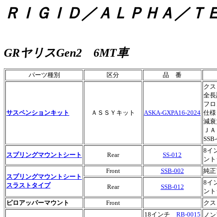
ＲＩＧＩＤ／ＡＬＰＨＡ／Ｔ
GRヤリスGen2 6MT車
パーツ種別
区分
品 番
クス
全長
フロ
サスペンションキット
ＡＳＳＹキット
ASKA-GXPA16-2024
仕様
減衰
ＪＡ
SSB
8イ
スプリングマウントシート
Rear
SS-012
ント
Front
SSB-002
純正
スプリングマウントシート
8イ
スラストタイプ
Rear
SSB-012
ント
ピロアッパーマウント
Front
クス
18インチ
RB-0015
ノン