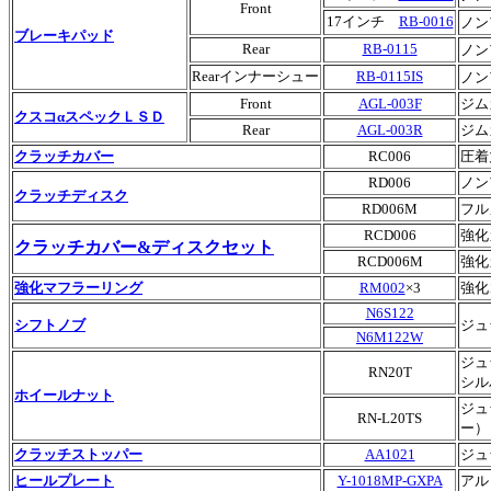
Front
17インチ
RB-0016
ノン
ブレーキパッド
Rear
RB-0115
ノン
Rearインナーシュー
RB-0115IS
ノン
Front
AGL-003F
ジム
クスコαスペックＬＳＤ
Rear
AGL-003R
ジム
クラッチカバー
RC006
圧着
RD006
ノン
クラッチディスク
RD006M
フル
RCD006
強化
クラッチカバー&ディスクセット
RCD006M
強化
強化マフラーリング
RM002
×3
強化
N6S122
シフトノブ
ジュ
N6M122W
ジュ
RN20T
シル
ホイールナット
ジュ
RN-L20TS
ー）
クラッチストッパー
AA1021
ジュ
ヒールプレート
Y-1018MP-GXPA
アル