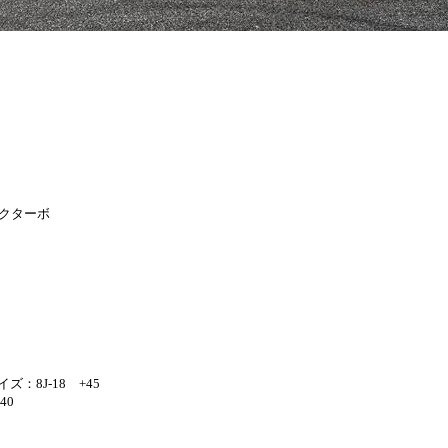
ックターボ
：8J-18 +45
40