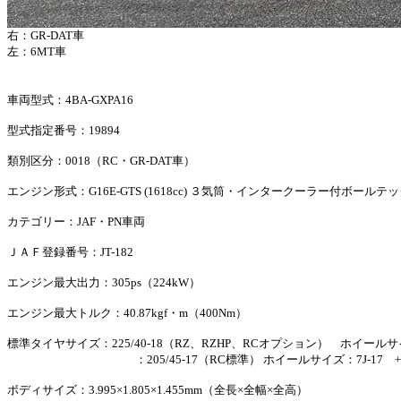
右：GR-DAT車
左：6MT車
車両型式：4BA-GXPA16
型式指定番号：19894
類別区分：0018（RC・GR-DAT車）
エンジン形式：G16E-GTS (1618cc) ３気筒・インタークーラー付ボールテ
カテゴリー：JAF・PN車両
ＪＡＦ登録番号：JT-182
エンジン最大出力：305ps（224kW）
エンジン最大トルク：40.87kgf・m（400Nm）
標準タイヤサイズ：225/40-18（RZ、RZHP、RCオプション） ホイールサイズ
：205/45-17（RC標準） ホイールサイズ：7J-17 +
ボディサイズ：3.995×1.805×1.455mm（全長×全幅×全高）