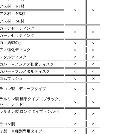
アス材
NF材
○
○
アス材
NR材
アス材
SE材
カーナセッティング
○
○
カーナセッティング
力：約930kg
○
○
アス強化ディスク
○
○
メタルディスク
○
○
カバー＋ノンアス強化ディスク
○
○
カバー＋フルメタルディスク
○
○
×
ゴムブッシュ
○
ラコン製 ディープタイプ
○
○
ラルミン製 標準タイプ（ブラック、
○
○
バー、レッド）
ラルミン製 ロングタイプ（シルバ
○
○
ラコン製
○
○
ミ製 車種別専用タイプ
○
○