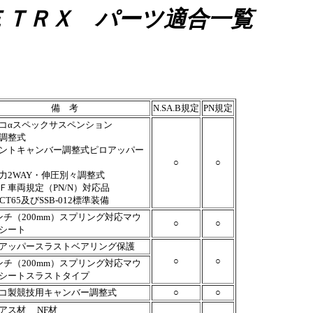
ＥＴＲＸ パーツ適合一覧
備 考
N.SA.B規定
PN規定
コαスペックサスペンション
調整式
ントキャンバー調整式ピロアッパー
○
○
力2WAY・伸圧別々調整式
Ｆ車両規定（PN/N）対応品
-CT65及びSSB-012標準装備
ンチ（200mm）スプリング対応マウ
○
○
シート
アッパースラストベアリング保護
○
○
ンチ（200mm）スプリング対応マウ
シートスラストタイプ
コ製競技用キャンバー調整式
○
○
アス材
NF材