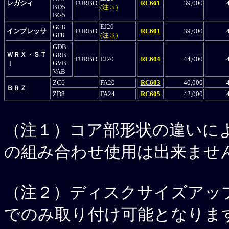
レガシィ
TURBO
RC601
39,000
BD5
(注３)
BG5
EJ20
GC8
インプレッサ
TURBO
RC601
39,000
GF8
(注３)
GDB
ＷＲＸ・ＳＴ
GRB
TURBO
EJ20
RC604
44,000
GVB
Ｉ
VAB
ZC6
FA20
RC603
40,000
ＢＲＺ
ZD8
FA24
RC605
42,000
（注１）
コア部形状の違いに
の組み合わせ使用は出来ませ
（注２）
ディスクサイズアッ
でのみ取り付け可能となりま