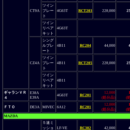
ツイン
CT9A
プレー
4G63T
RCT203
228,000
2
ト
ツイン
リペア
4G63T
キット
シング
ルプレ
4B11
RC204
44,000
ート
ツイン
CZ4A
プレー
4B11
RCT205
228,000
2
ト
ツイン
リペア
4B11
キット
ギャランＶＲ
12,000
E38A
4G63T
RC201
E39A
(処分品)
(
４
12,000
ＦＴＯ
DE3A
MIVEC
6A12
RC201
(処分品)
(
MAZDA
５速ミ
ッショ
LF-VE
RC302
42,000