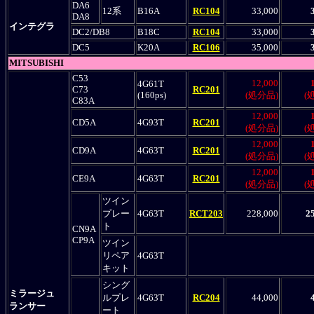
DA6
12系
B16A
RC104
33,000
DA8
インテグラ
DC2/DB8
B18C
RC104
33,000
DC5
K20A
RC106
35,000
MITSUBISHI
C53
12,000
4G61T
C73
RC201
(160ps)
(処分品)
(
C83A
12,000
CD5A
4G93T
RC201
(処分品)
(
12,000
CD9A
4G63T
RC201
(処分品)
(
12,000
CE9A
4G63T
RC201
(処分品)
(
ツイン
プレー
4G63T
RCT203
228,000
2
ト
CN9A
CP9A
ツイン
リペア
4G63T
キット
シング
ミラージュ
ルプレ
4G63T
RC204
44,000
ランサー
ート