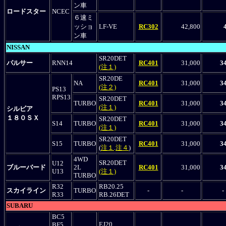
ン車
ロードスター
NCEC
６速ミ
ッショ
LF-VE
RC302
42,800
ン車
NISSAN
SR20DET
パルサー
RNN14
RC401
31,000
3
(注１)
SR20DE
NA
RC401
31,000
3
(注２)
PS13
RPS13
SR20DET
TURBO
RC401
31,000
3
(注１)
シルビア
１８０ＳＸ
SR20DET
S14
TURBO
RC401
31,000
3
(注１)
SR20DET
S15
TURBO
RC401
31,000
3
(
注１
.
注４
)
4WD
SR20DET
U12
ブルーバード
2L
RC401
31,000
3
U13
(注１)
TURBO
R32
RB20.25
スカイライン
TURBO
-
-
-
R33
RB.26DET
SUBARU
BC5
EJ20
BF5