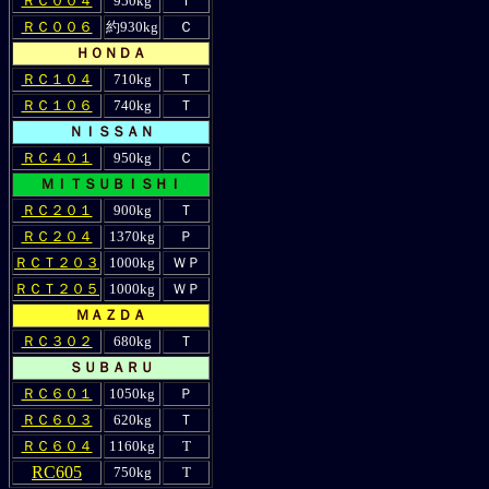
ＲＣ００４
950kg
Ｔ
ＲＣ００６
約930kg
Ｃ
ＨＯＮＤＡ
ＲＣ１０４
710kg
Ｔ
ＲＣ１０６
740kg
Ｔ
ＮＩＳＳＡＮ
ＲＣ４０１
950kg
Ｃ
ＭＩＴＳＵＢＩＳＨＩ
ＲＣ２０１
900kg
Ｔ
ＲＣ２０４
1370kg
Ｐ
ＲＣＴ２０３
1000kg
ＷＰ
ＲＣＴ２０５
1000kg
ＷＰ
ＭＡＺＤＡ
ＲＣ３０２
680kg
Ｔ
ＳＵＢＡＲＵ
ＲＣ６０１
1050kg
Ｐ
ＲＣ６０３
620kg
Ｔ
ＲＣ６０４
1160kg
T
RC605
750kg
T