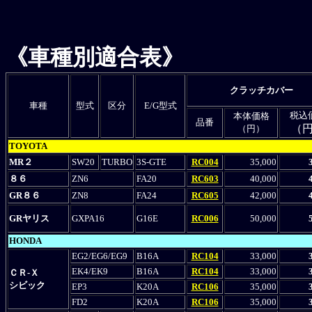
《車種別適合表》
クラッチカバー
車種
型式
区分
E/G型式
税込
本体価格
品番
（
（円）
TOYOTA
MR２
SW20
TURBO
3S-GTE
RC004
35,000
８６
ZN6
FA20
RC603
40,000
GR８６
ZN8
FA24
RC605
42,000
GRヤリス
GXPA16
G16E
RC006
50,000
HONDA
EG2/EG6/EG9
B16A
RC104
33,000
EK4
/EK9
B16A
RC104
33,000
ＣＲ-Ｘ
シビック
EP3
K20A
RC106
35,000
FD2
K20A
RC106
35,000