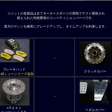
リジットの各製品は全てモータースポーツの実戦でテスト開発され
鍛えられた性能重視のコンペティションパーツです。
貴方のマシンを確実にグレードアップし、タイムアップを約束します。
-
ブレーキパッド
クラッチカバー
Ｇ材シューシリーズ追加
-
αＳｐｅｃ
ペダルカバー