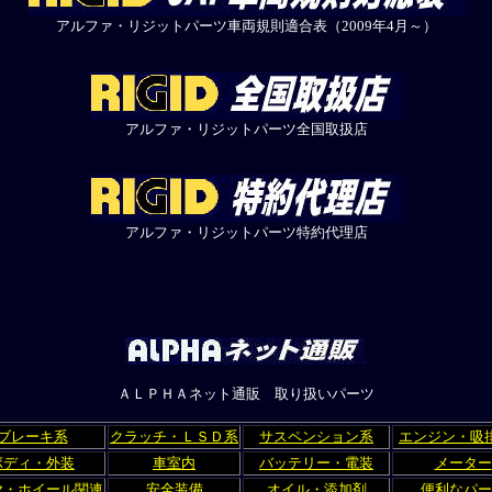
アルファ・リジットパーツ車両規則適合表（2009年4月～）
アルファ・リジットパーツ全国取扱店
アルファ・リジットパーツ特約代理店
ＡＬＰＨＡネット通販 取り扱いパーツ
ブレーキ系
クラッチ・ＬＳＤ系
サスペンション系
エンジン・吸
ボディ・外装
車室内
バッテリー・電装
メーター
ヤ・ホイール関連
安全装備
オイル・添加剤
便利なパー