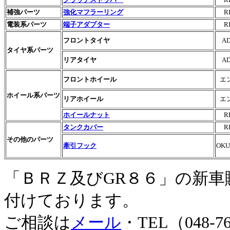
補強パーツ
強化マフラーリング
R
電装系パーツ
端子アダプター
R
フロントタイヤ
A
タイヤ系パーツ
リアタイヤ
A
フロントホイール
エ
ホイール系パーツ
リアホイール
エ
ホイールナット
R
タンクカバー
R
その他のパーツ
牽引フック
OK
「ＢＲＺ及びGR８６」の新
付けております。
ご相談は
メール
・TEL（048-7