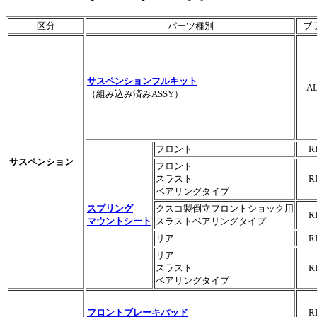
区分
パーツ種別
ブ
サスペンションフルキット
A
（組み込み済みASSY）
フロント
R
サスペンション
フロント
スラスト
R
ベアリングタイプ
スプリング
クスコ製倒立フロントショック用
R
マウントシート
スラストベアリングタイプ
リア
R
リア
スラスト
R
ベアリングタイプ
フロントブレーキパッド
R