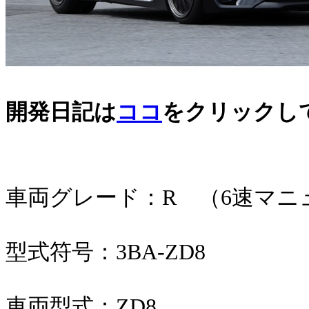
開発日記は
ココ
をクリックし
車両グレード：R （6速マニ
型式符号：3BA-ZD8
車両型式：ZD8