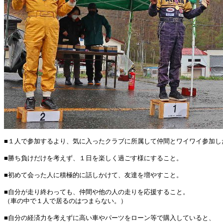
■１人で参加するより、気に入ったクラブに所属して仲間とワイワイ参加し
■勝ち負けだけを考えず、１日を楽しく過ごす様にすること。
■初めて会った人に積極的に話しかけて、友達を増やすこと。
■自分が走り終わっても、仲間や他の人の走りを応援すること。
（車の中で１人で居るのはつまらない。）
■自分の経済力を考えずに高い車やパーツをローン等で購入していると、