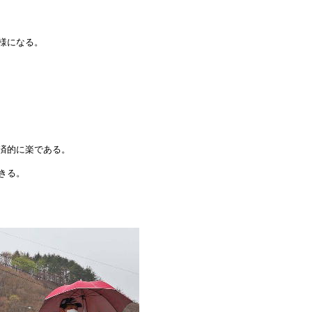
様になる。
済的に楽である。
きる。