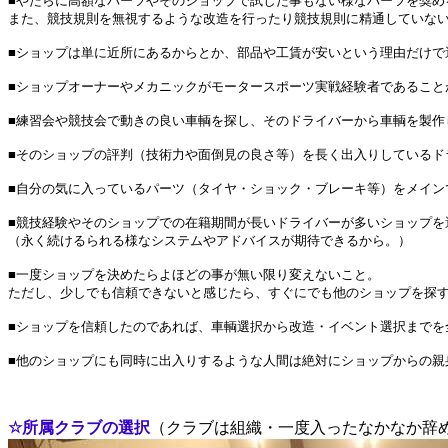
■やたらに高額なパーツやそのショップで試した事もない様なパーツを奨め
また、競技規則を無視するような改造を行ったり競技規則に精通していな
■ショップは単に近所にあるからとか、部品や工賃が安いという理由だけで
■ショップオーナーやメカニックがモータースポーツ実戦経験者であること
■練習会や競技会で動きの良い車輌を探し、そのドライバーから車輌を製作
■そのショップの評判（技術力や面倒見の良さ等）を長く出入りしているド
■自分の気に入っているパーツ（タイヤ・ショック・ブレーキ等）をメイン
■競技経験やそのショップでの在籍期間が長いドライバーが多いショップを
（永く続けるられる様なシステムやアドバイスが期待できるから。）
■一度ショップを決めたらよほどの事が無い限り変えないこと。
ただし、少しでも信頼できないと感じたら、すぐにでも他のショップを探
■ショップを信頼したのであれば、車輌選択から改造・イベント選択までを
■他のショップにも同時に出入りするような人間は絶対にショップからの親
☆所属クラブの選択
（クラブは組織・一度入ったなかなか辞