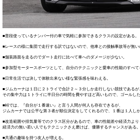
■普段使っているナンバー付の車で気軽に参加できるクラスの設定がある。
■レースの様に集団で走行する訳ではないので、他車との接触事故等が無い
■舗装路面を走るのでダート走行に比べて車へのダメージが少ない。
■参加型モータースポーツとして、自分のテクニックと愛車の性能のすべて
■日常生活では決して体験出来ない様な緊張感を味わえる。
■ジムカーナは１日に２トライで合計２～３分しか走行しない競技であるが
その集中力は１トライに半日分の時間を費やすほど高いもので、ゴールし
■峠では、『自分が１番速い』と言う人間が何人も存在できるが、
ジムカーナでは公平な第３者が順位決定をしてくれるので、１番は１人し
■改造範囲や排気量等でのクラス区分があるので、車の性能差や経済力より
経済力の無い若い人でもテクニックさえ磨けば、優勝するチャンスがある
■共通の趣味を持つ友人が増える。