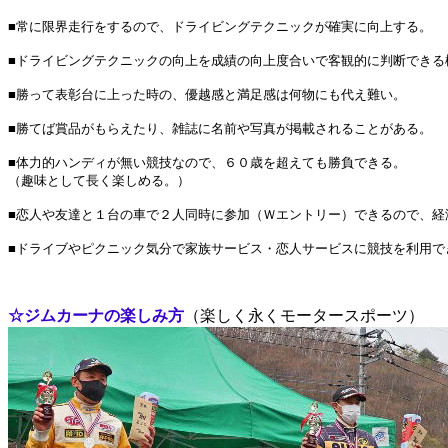
■常に限界走行をするので、ドライビングテクニックが確実に向上する。
■ドライビングテクニックの向上を成績の向上度合いで客観的に判断できる
■勝って表彰台に上った時の、優越感と満足感は何物にも代え難い。
■勝てば賞品がもらえたり、雑誌に名前や写真が掲載されることがある。
■体力的ハンディが無い競技なので、６０歳を超えても勝負できる。
（趣味として長く楽しめる。）
■恋人や友達と１台の車で２人同時に参加（Ｗエントリー）できるので、経
■ドライブやピクニック気分で家族サービス・恋人サービスに競技を利用で
☆ジムカーナの楽しみ方
（楽しく永くモータースポーツ）