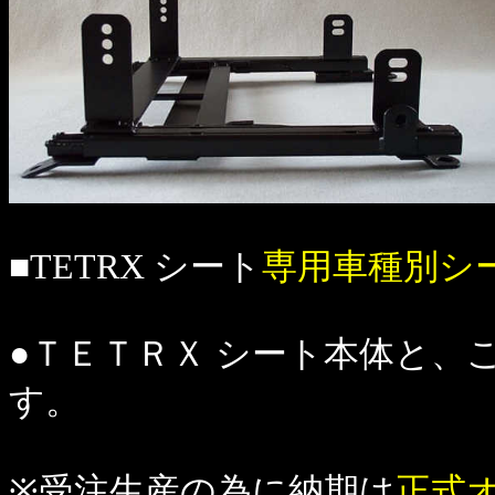
■TETRX シート
専用車種別シ
●ＴＥＴＲＸ シート本体と、
す。
※受注生産の為に納期は
正式