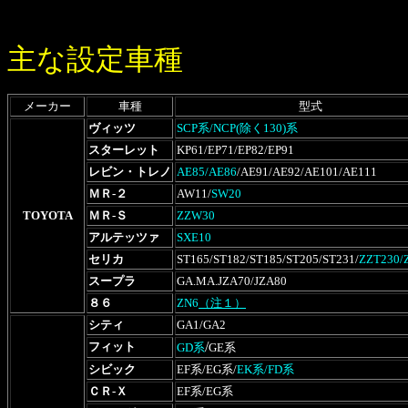
主な設定車種
メーカー
車種
型式
ヴィッツ
SCP系/NCP(除く130)系
スターレット
KP61/EP71/EP82/EP91
レビン・トレノ
AE85/AE86
/AE91/AE92/AE101/AE111
ＭＲ-２
AW11/
SW20
TOYOTA
ＭＲ-Ｓ
ZZW30
アルテッツァ
SXE10
セリカ
ST165/ST182/ST185/ST205/ST231/
ZZT230/
スープラ
GA.MA.JZA70/JZA80
８６
ZN6
（注１）
シティ
GA1/GA2
/
フィット
GD系
GE系
シビック
EF系/EG系/
EK系/FD系
ＣＲ-Ｘ
EF系/EG系