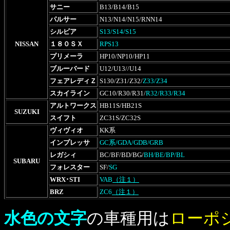
サニー
B13/B14/B15
パルサー
N13/N14/N15/RNN14
シルビア
S13/S14/S15
NISSAN
１８０ＳＸ
RPS13
プリメーラ
HP10/NP10/HP11
ブルーバード
U12/U13//U14
フェアレディＺ
S130/Z31/Z32/
Z33/Z34
スカイライン
GC10/R30/R31/
R32/R33/R34
アルトワークス
HB11S/HB21S
SUZUKI
スイフト
ZC31S/ZC32S
ヴィヴィオ
KK系
インプレッサ
GC系/GDA/GDB/GRB
レガシィ
BC/BF/BD/BG/
BH/BE/BP/BL
SUBARU
フォレスター
SF/
SG
WRX･STI
VAB
（注１）
BRZ
ZC6
（注１）
水色の文字
の車種用は
ローポ