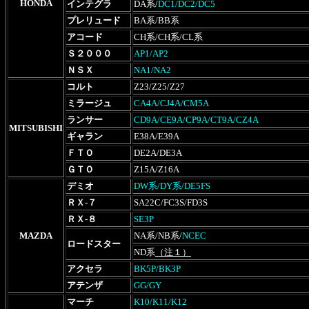
HONDA
インテグラ
DA系/
DC1/DC2/DC5
プレリュード
BA系/BB系
アコード
CH系/CH系/CL系
Ｓ２０００
AP1/AP2
ＮＳＸ
NA1/NA2
コルト
Z23/Z25/Z27
ミラージュ
CA4A/CJ4A/CM5A
ランサー
CD9A/CE9A/CP9A/CT9A/CZ4A
MITSUBISHI
ギャラン
E38A/E39A
ＦＴＯ
DE2A/DE3A
ＧＴＯ
Z15A/Z16A
デミオ
DW系/DY系/DE5FS
ＲＸ-７
SA22C/FC3S/FD3S
ＲＸ-８
SE3P
MAZDA
NA系/NB系/
NCEC
ロードスター
ND系
（注１）
アクセラ
BK5P/BK3P
アテンザ
GG/GY
マーチ
K10/K11/K12