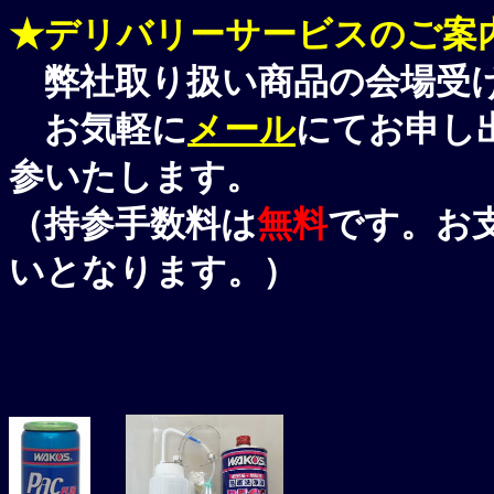
★デリバリーサービスのご案
弊社取り扱い商品の会場受け
お気軽に
メール
にてお申し
参いたします。
（持参手数料は
無料
です。お
いとなります。）