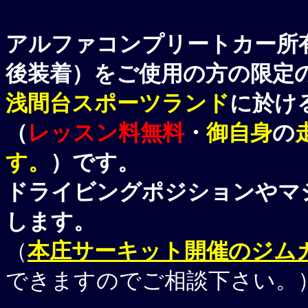
アルファコンプリートカー所有
後装着）をご使用の方の限定
浅間台スポーツランド
に於け
（
レッスン料無料
・
御自身
の
す。
）です。
ドライビングポジションやマ
します。
（
本庄サーキット開催のジム
できますのでご相談下さい。