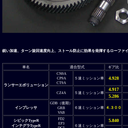
鋭い加速、ターン旋回速度向上、ストール防止に効果を発揮するローファ
車名
適合型式
ギア比
CN9A
4.928
CP9A
５速ミッション車
CT9A
ランサーエボリューション
4.917
CZ4A
５速ミッション車
5.286
GDB（後期）
インプレッサ
６速ミッション車
４.３００
GRB
VAB
FD2
5.840
シビックTypeR
EP3
インテグラTypeR
６速ミッション車
DC5